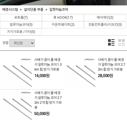
배경시스템
설치단품 부품
알루미늄코어
오토폴
(7)
훅 HOOK
(17)
매직체인
(2)
알루미늄코어
(3)
카운트웨이트
(2)
전동컨트롤러/리모컨
(3)
거치가로봉 /기타
(5)
정렬
사베지 종이 롤 배경
사베지 종이 롤 배경
지 알루미늄 코어 1.3
지 알루미늄 코어 2.7
6m 휨 방지 가로봉
2m 휨 방지 가로봉
14,000원
28,000원
사베지 종이 롤 배경
지 알루미늄 코어 2.7
2m 2개 휨 방지 가로
봉
50,000원