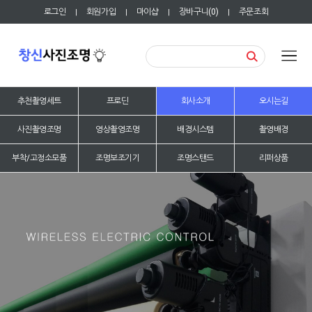
로그인
회원가입
마이샵
장바구니(
0
)
주문조회
|
|
|
|
추천촬영세트
프로딘
회사소개
오시는길
사진촬영조명
영상촬영조명
배경시스템
촬영배경
부착/고정소모품
조명보조기기
조명스탠드
리퍼상품