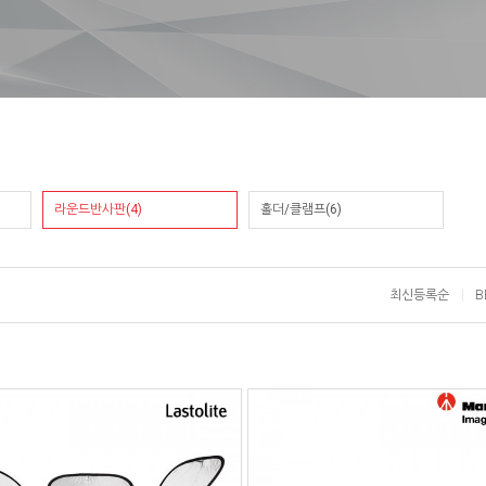
라운드반사판(4)
홀더/클램프(6)
최신등록순
B