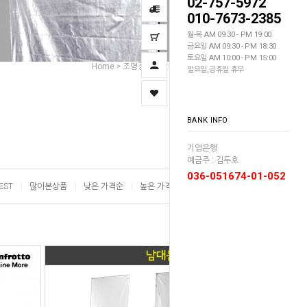
02-757-5972
010-7673-2385
월-목 AM 09:30 - PM 19:00
금요일 AM 09:30 - PM 18:30
토요일 AM 10:00 - PM 15:00
Home
조명장비
반사판
라운드반사판
>
>
>
일요일,공휴일 휴무
BANK INFO
기업은행
예금주 : 김두호
036-051674-01-052
EST
많이본상품
낮은 가격순
높은 가격순
이름순