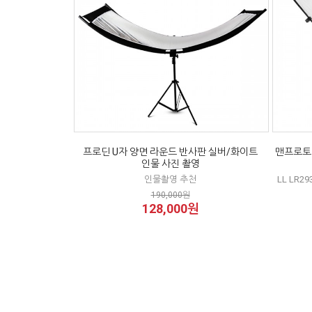
프로딘 U자 양면 라운드 반사판 실버/화이트
맨프로토
인물 사진 촬영
인물촬영 추천
LL LR29
190,000원
128,000원