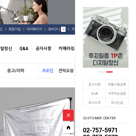
인
회원가입
마이페이지
장바구니
0
주문배송
관심상품
지탈창신
Q&A
공지사항
카메라링크
오시는길
중고/리퍼
프로딘
견적요청
개인결제
공지사항
제품사용설명
QnA
자주하는질문
회사소개
오시는길
CUSTOMER CENTER
02-757-5971