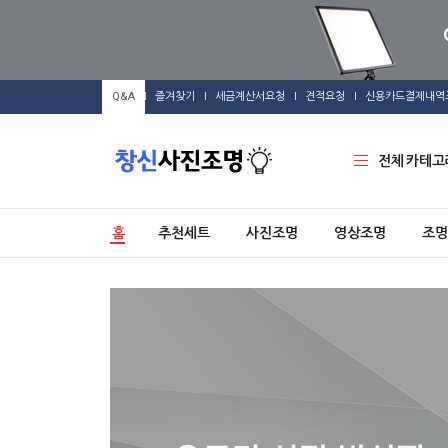
Q&A
즐겨찾기
세금계산서요청
견적요청
신용카드결제내역
전체 카테고
홈
추천세트
사진조명
영상조명
조명