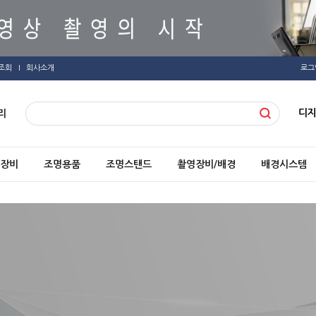
조회
회사소개
로그
디
리
장비
조명용품
조명스탠드
촬영장비/배경
배경시스템