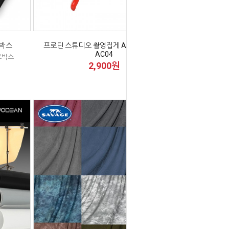
 박스
프로딘 스튜디오 촬영집게 A클램프 4인치
AC04
토박스
2,900원