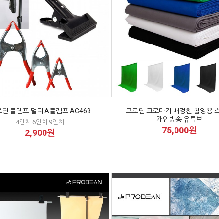
딘 클램프 멀티 A클램프 AC469
프로딘 크로마키 배경천 촬영용 
개인방송 유튜브
4인치 6인치 9인치
75,000원
2,900원