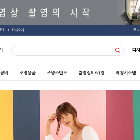
조회
회사소개
로그
디
리
장비
조명용품
조명스탠드
촬영장비/배경
배경시스템