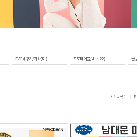
PVC배경지/기타
(51)
포토테이블/박스
(22)
클
최신등록순
B