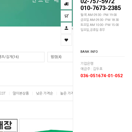
02-757-5972
010-7673-2385
월-목 AM 09:30 - PM 19:00
금요일 AM 09:30 - PM 18:30
토요일 AM 10:00 - PM 15:00
Home
촬영장비/배경
>
일요일,공휴일 휴무
BANK INFO
램프/집게
(16)
웹캠
(4)
기업은행
예금주 : 김두호
036-051674-01-052
EST
많이본상품
낮은 가격순
높은 가격순
이름순