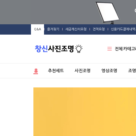
Q&A
즐겨찾기
세금계산서요청
견적요청
신용카드결제내역
전체 카테고
홈
추천세트
사진조명
영상조명
조명