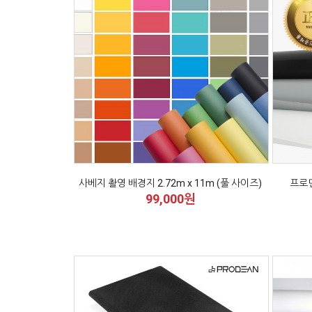
사베지 촬영 배경지 2.72m x 11m (풀 사이즈)
프로딘
99,000원