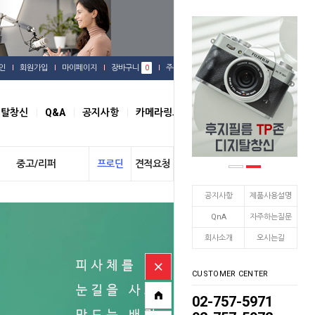
인
회원가입
마이페이지
장바구니
0
주문배송
관심상품
지탈창신
Q&A
공지사항
카메라링크
오시는길
중고/리퍼
프로딘
견적요청
개인결제
공지사항
제품사용설명
QnA
자주하는질문
회사소개
오시는길
CUSTOMER CENTER
02-757-5971