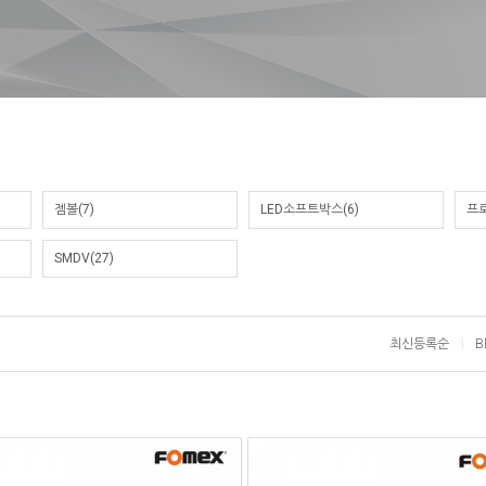
젬볼(7)
LED소프트박스(6)
프로
SMDV(27)
최신등록순
B