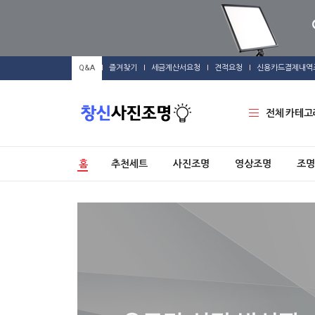
Q&A
즐겨찾기
세금계산서요청
견적요청
신용카드결제내역
전체 카테고
홈
추천세트
사진조명
영상조명
조명