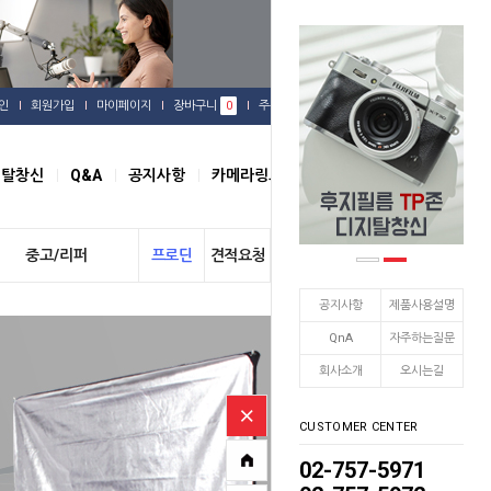
인
회원가입
마이페이지
장바구니
0
주문배송
관심상품
지탈창신
Q&A
공지사항
카메라링크
오시는길
중고/리퍼
프로딘
견적요청
개인결제
공지사항
제품사용설명
QnA
자주하는질문
회사소개
오시는길
CUSTOMER CENTER
02-757-5971