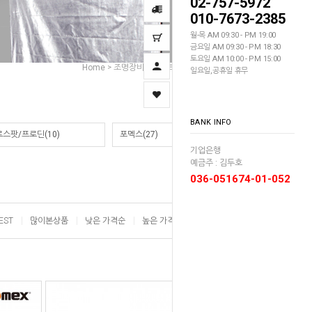
02-757-5972
010-7673-2385
월-목 AM 09:30 - PM 19:00
금요일 AM 09:30 - PM 18:30
토요일 AM 10:00 - PM 15:00
Home
조명장비
소프트박스
사각/직사각
>
>
>
일요일,공휴일 휴무
BANK INFO
스팟/프로딘(10)
포멕스(27)
기업은행
예금주 : 김두호
036-051674-01-052
EST
많이본상품
낮은 가격순
높은 가격순
이름순