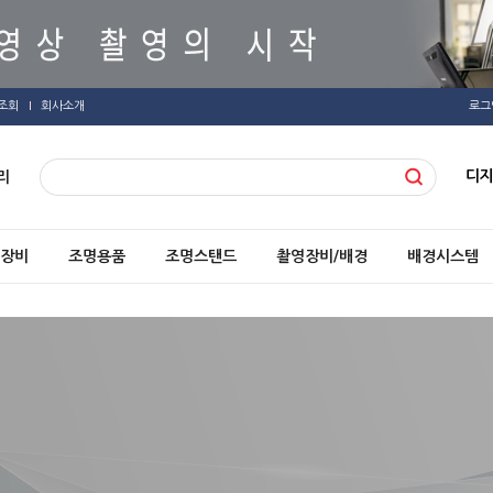
조회
회사소개
로그
디
리
장비
조명용품
조명스탠드
촬영장비/배경
배경시스템