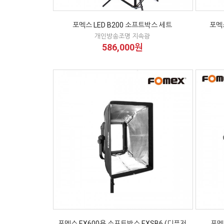
포멕스 LED B200 소프트박스 세트
포멕
개인방송조명 지속광
586,000원
포멕스 EX600용 소프트박스 EXSB6 (디퓨저
포멕