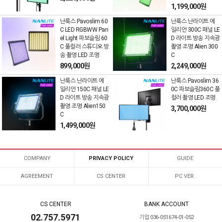
1,199,000원
난룩스 Pavoslim 60
난룩스 난라이트 에
C LED RGBWW Pan
일리언 300C 패널 LE
el Light 파보슬림 60
D 라이트 방송 지속광
C 풀컬러 스튜디오 방
촬영 조명 Alien 300
송 촬영 LED 조명
C
899,000원
2,249,000원
난룩스 난라이트 에
난룩스 Pavoslim 36
일리언 150C 패널 LE
0C 파보슬림360C 풀
D 라이트 방송 지속광
컬러 촬영 LED 조명
촬영 조명 Alien150
3,700,000원
C
1,499,000원
COMPANY
PRIVACY POLICY
GUIDE
AGREEMENT
CS CENTER
PC VER.
CS CENTER
BANK ACCOUNT
02.757.5971
기업 036-051674-01-052