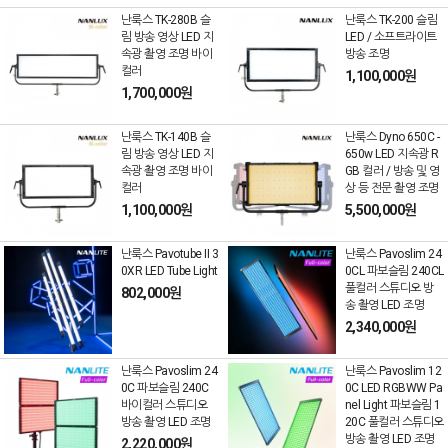
난룩스 TK-280B 슬
난룩스 TK-200 슬림
림 방송 영상 LED 지
LED / 소프트라이트
속광 촬영 조명 바이
방송 조명
컬러
1,100,000원
1,700,000원
난룩스 TK-140B 슬
난룩스 Dyno 650C -
림 방송 영상 LED 지
650w LED 지속광 R
속광 촬영 조명 바이
GB 컬러 / 방송 및 영
컬러
상 등 전문 촬영 조명
1,100,000원
5,500,000원
난룩스 Pavotube II 3
난룩스 Pavoslim 24
0XR LED Tube Light
0CL 파보슬림 240CL
풀컬러 스튜디오 방
802,000원
송 촬영 LED 조명
2,340,000원
난룩스 Pavoslim 24
난룩스 Pavoslim 12
0C 파보슬림 240C
0C LED RGBWW Pa
바이컬러 스튜디오
nel Light 파보슬림 1
방송 촬영 LED 조명
20C 풀컬러 스튜디오
방송 촬영 LED 조명
2,220,000원