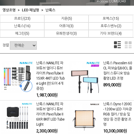
영상조명
LED 패널형
난룩스
프로딘
(23)
지윤
(5)
포멕스
(15)
난룩스
(16)
어퓨쳐
(3)
호루스벤누
(2)
예그린
(5)
유쾌한생각
(3)
기타 브랜드
(4)
정렬
난룩스 NANLITE 파
난룩스 Pavoslim 60
보튜브 엘이디 튜브
CL 파보슬림60CL 풀
라이트 PavoTube II
컬러 스튜디오 방송
15XR 4KIT LED Tub
촬영 LED 조명
e Light (반도어 4개
899,000원
증정)
1,987,000원
난룩스 NANLITE 파
난룩스 Dyno 1200C
보튜브 엘이디 튜브
- 1200w LED 지속광
라이트 PavoTube II
RGB 컬러 / 방송 및
6XR 8KIT LED Tube
영상 등 전문 촬영 조
Light
명
2,300,000원
10,300,000원