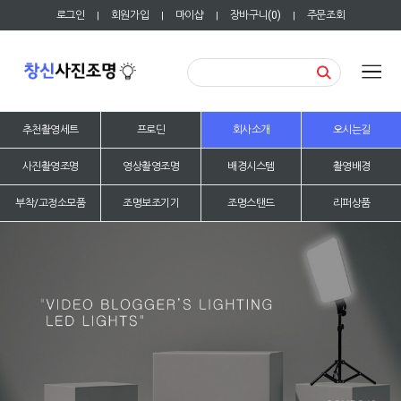
로그인
회원가입
마이샵
장바구니(
0
)
주문조회
|
|
|
|
추천촬영세트
프로딘
회사소개
오시는길
사진촬영조명
영상촬영조명
배경시스템
촬영배경
부착/고정소모품
조명보조기기
조명스탠드
리퍼상품