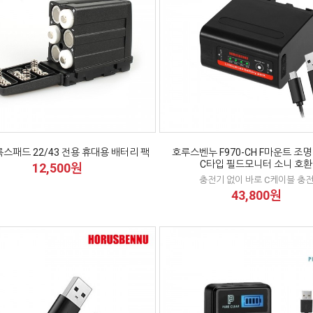
스패드 22/43 전용 휴대용 배터리 팩
호루스벤누 F970-CH F마운트 조
C타입 필드모니터 소니 호환
12,500원
충전기 없이 바로 C케이블 충
43,800원