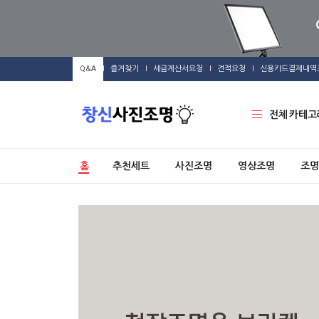
Q&A
즐겨찾기
세금계산서요청
견적요청
신용카드결제내역
전체 카테고
홈
추천세트
사진조명
영상조명
조명