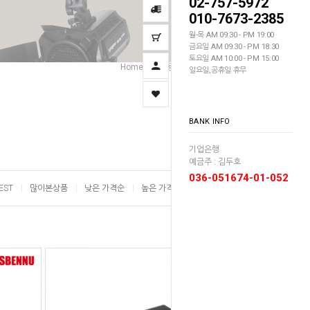
02-757-5972
010-7673-2385
월-목 AM 09:30 - PM 19:00
금요일 AM 09:30 - PM 18:30
토요일 AM 10:00 - PM 15:00
Home
조명용품
배터리/충전기
>
>
일요일,공휴일 휴무
BANK INFO
기업은행
예금주 : 김두호
036-051674-01-052
EST
많이본상품
낮은 가격순
높은 가격순
이름순