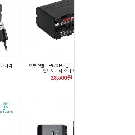
명 배터리
호루스벤누 F970 F마운트 조명 배터리
필드모니터 소니 호환
28,500원
전