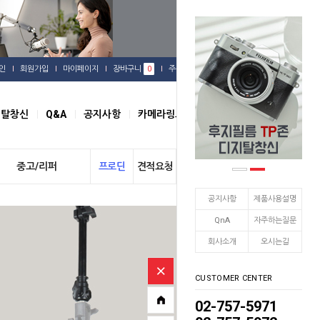
인
회원가입
마이페이지
장바구니
0
주문배송
관심상품
지탈창신
Q&A
공지사항
카메라링크
오시는길
중고/리퍼
프로딘
견적요청
개인결제
공지사항
제품사용설명
QnA
자주하는질문
회사소개
오시는길
CUSTOMER CENTER
02-757-5971