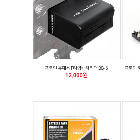
프로딘 휴대용 F타입배터리팩 BB-6
프로딘 룩
12,000원