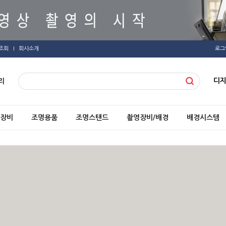
조회
회사소개
로그
디
리
장비
조명용품
조명스탠드
촬영장비/배경
배경시스템