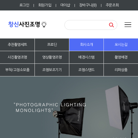
로그인
회원가입
마이샵
장바구니(
0
)
주문조회
|
|
|
|
추천촬영세트
프로딘
회사소개
오시는길
사진촬영조명
영상촬영조명
배경시스템
촬영배경
부착/고정소모품
조명보조기기
조명스탠드
리퍼상품