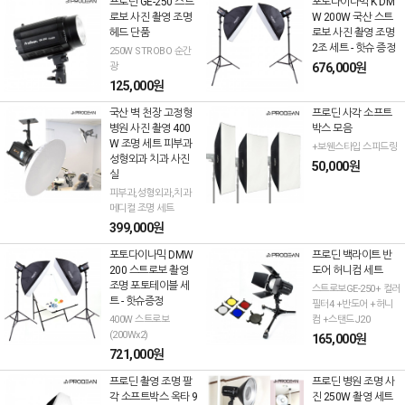
프로딘 GE-250 스트
포토다이나믹 K DM
로보 사진 촬영 조명
W 200W 국산 스트
헤드 단품
로보 사진 촬영 조명
2조 세트 - 핫슈 증정
250W STROBO 순간
광
676,000원
125,000원
국산 벽 천장 고정형
프로딘 사각 소프트
병원 사진 촬영 400
박스 모음
W 조명 세트 피부과
+보웬스타입 스피드링
성형외과 치과 사진
50,000원
실
피부과,성형외과,치과
메디컬 조명 세트
399,000원
포토다이나믹 DMW
프로딘 백라이트 반
200 스트로보 촬영
도어 허니컴 세트
조명 포토테이블 세
스트로보GE-250+ 컬러
트 - 핫슈증정
필터4 +반도어 +허니
400W 스트로보
컴 +스탠드J20
(200Wx2)
165,000원
721,000원
프로딘 촬영 조명 팔
프로딘 병원 조명 사
각 소프트박스 옥타 9
진 250W 촬영 세트