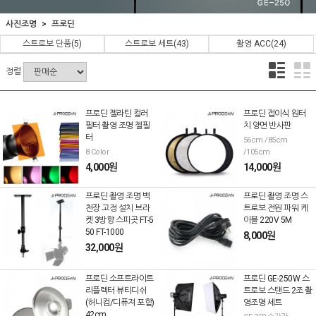
사진조명
프로딘
스트로보 단품
(5)
스트로보 세트
(43)
촬영 ACC
(24)
정렬
프로딘 젤라틴 컬러
프로딘 접이식 원터
필터 촬영 조명 젤필
치 양면 반사판
터
56cm /85cm
8 Color
/105cm
4,000원
14,000원
프로딘 촬영 조명 벽
프로딘 촬영 조명 스
천장 고정 설치 브라
트로보 전원 파워 케
켓 3방향 스피곳 FT-5
이블 220V 5M
50 FT-1000
8,000원
32,000원
프로딘 소프트라이트
프로딘 GE-250W 스
리플렉터 뷰티디쉬
트로보 스탠드 2조 촬
(허니컴/디퓨져 포함)
영조명 세트
42cm