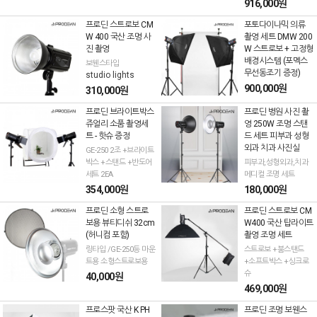
916,000원
프로딘 스트로보 CM
포토다이나믹 의류
W 400 국산 조명 사
촬영 세트 DMW 200
진 촬영
W 스트로보 + 고정형
배경시스템 (포멕스
보웬스타입
무선동조기 증정)
studio lights
900,000원
310,000원
프로딘 브라이트박스
프로딘 병원 사진 촬
쥬얼리 소품 촬영세
영 250W 조명 스탠
트 - 핫슈 증정
드 세트 피부과 성형
외과 치과 사진실
GE-250 2조 +브라이트
박스 +스탠드 +반도어
피부과,성형외과,치과
세트 2EA
메디컬 조명 세트
354,000원
180,000원
프로딘 소형 스트로
프로딘 스트로보 CM
보용 뷰티디쉬 32cm
W400 국산 탑라이트
(허니컴 포함)
촬영 조명 세트
링타입 /GE-250등 마운
스트로보 +붐스탠드
트용 소형스트로보용
+소프트박스 +싱크로
슈
40,000원
469,000원
프로스팟 국산 K PH
프로딘 조명 보웬스