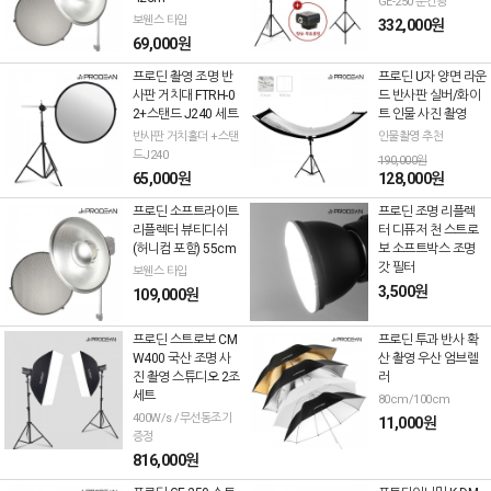
GE-250 순간광
보웬스 타입
332,000원
69,000원
프로딘 촬영 조명 반
프로딘 U자 양면 라운
사판 거치대 FTRH-0
드 반사판 실버/화이
2+스탠드 J240 세트
트 인물 사진 촬영
반사판 거치홀더 +스탠
인물촬영 추천
드J240
190,000원
65,000원
128,000원
프로딘 소프트라이트
프로딘 조명 리플렉
리플렉터 뷰티디쉬
터 디퓨저 천 스트로
(허니컴 포함) 55cm
보 소프트박스 조명
갓 필터
보웬스 타입
3,500원
109,000원
프로딘 스트로보 CM
프로딘 투과 반사 확
W400 국산 조명 사
산 촬영 우산 엄브렐
진 촬영 스튜디오 2조
러
세트
80cm/100cm
400W/s /무선동조기
11,000원
증정
816,000원