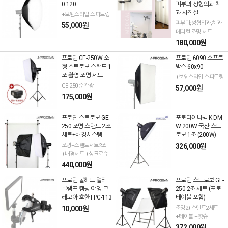
0 120
피부과 성형외과 치
과 사진실
+보웬스타입 스피드링
피부과,성형외과,치과
55,000원
메디컬 조명 세트
180,000원
프로딘 GE-250W 소
프로딘 6090 소프트
형 스트로보 스탠드 1
박스 60x90
조 촬영 조명 세트
+보웬스타입 스피드링
GE-250 순간광
57,000원
175,000원
프로딘 스트로보 GE-
포토다이나믹 K DM
250 조명 스탠드 2조
W 200W 국산 스트
세트+배경시스템
로보 1조 (200W)
조명+스탠드세트2조
326,000원
+배경세트 +싱크로슈
440,000원
프로딘 볼헤드 멀티
프로딘 스트로보 GE-
클램프 캠핑 야영 크
250 2조 세트 (포토
레모아 호환 FPC-113
테이블 포함)
10,000원
조명2+스탠드2세트
+테이블 +핫슈
372,000원