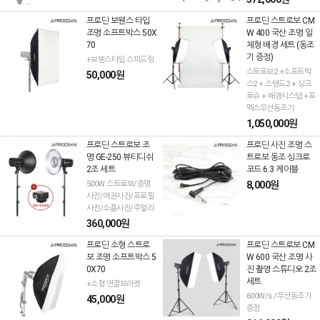
프로딘 보웬스 타입
프로딘 스트로보 CM
조명 소프트박스 50X
W 400 국산 조명 일
70
체형 배경 세트 (동조
기 증정)
+보웬스타입 스피드링
스트로보2 +소프트박
50,000원
스2 + 스탠드2 + 싱크
로슈 + 배경시스템 +포
멕스무선동조기
1,050,000원
프로딘 스트로보 조
프로딘 사진 조명 스
명 GE-250 뷰티디쉬
트로보 동조 싱크로
2조 세트
코드 6.3 케이블
500W 스트로보/증명
8,000원
사진/여권사진/프로필
사진/소품사진/주얼리
360,000원
프로딘 소형 스트로
프로딘 스트로보 CM
보 조명 소프트박스 5
W 600 국산 조명 사
0X70
진 촬영 스튜디오 2조
세트
+소형 연결브라켓
600W/s /무선동조기
45,000원
증정