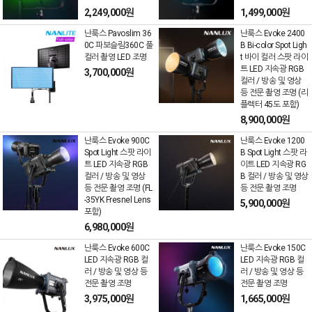
2,249,000원
1,499,000원
난룩스 Pavoslim 36
난룩스 Evoke 2400
0C 파보슬림360C 풀
B Bi-color Spot Ligh
컬러 촬영 LED 조명
t 바이 컬러 스팟 라이
트 LED 지속광 RGB
3,700,000원
컬러 / 방송 및 영상
등 전문 촬영 조명 (리
플렉터 45도 포함)
8,900,000원
난룩스 Evoke 900C
난룩스 Evoke 1200
Spot Light 스팟 라이
B Spot Light 스팟 라
트 LED 지속광 RGB
이트 LED 지속광 RG
컬러 / 방송 및 영상
B 컬러 / 방송 및 영상
등 전문 촬영 조명 (FL
등 전문 촬영 조명
-35YK Fresnel Lens
5,900,000원
포함)
6,980,000원
난룩스 Evoke 600C
난룩스 Evoke 150C
LED 지속광 RGB 컬
LED 지속광 RGB 컬
러 / 방송 및 영상 등
러 / 방송 및 영상 등
전문 촬영 조명
전문 촬영 조명
3,975,000원
1,665,000원