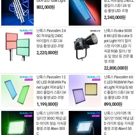
0XR LED Tube Light
0CL 파보슬림 240CL
풀컬러 스튜디오 방
802,000원
송 촬영 LED 조명
2,340,000원
난룩스 Pavoslim 24
난룩스 Evoke 5000
0C 파보슬림 240C
B Kit LED Bi-color S
바이컬러 스튜디오
pot Light 바이 컬러
방송 촬영 LED 조명
스팟 라이트 LED 지
속광 RGB 컬러 / 방
2,220,000원
송 및 영상 등 전문 촬
영 조명
22,800,000원
난룩스 Pavoslim 12
난룩스 Pavoslim 60
0C LED RGBWW Pa
C LED RGBWW Pan
nel Light 파보슬림 1
el Light 파보슬림 60
20C 풀컬러 스튜디오
C 풀컬러 스튜디오 방
방송 촬영 LED 조명
송 촬영 LED 조명
1,199,000원
899,000원
난룩스 난라이트 에
난룩스 난라이트 에
일리언 300C 패널 LE
일리언 150C 패널 LE
D 라이트 방송 지속광
D 라이트 방송 지속광
촬영 조명 Alien 300
촬영 조명 Alien150
C
C