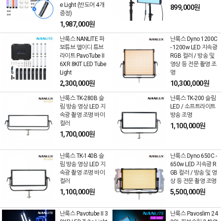
e Light (반도어 4개
899,000원
증정)
1,987,000원
난룩스 NANLITE 파
난룩스 Dyno 1200C
보튜브 엘이디 튜브
- 1200w LED 지속광
라이트 PavoTube II
RGB 컬러 / 방송 및
6XR 8KIT LED Tube
영상 등 전문 촬영 조
Light
명
2,300,000원
10,300,000원
난룩스 TK-280B 슬
난룩스 TK-200 슬림
림 방송 영상 LED 지
LED / 소프트라이트
속광 촬영 조명 바이
방송 조명
컬러
1,100,000원
1,700,000원
난룩스 TK-140B 슬
난룩스 Dyno 650C -
림 방송 영상 LED 지
650w LED 지속광 R
속광 촬영 조명 바이
GB 컬러 / 방송 및 영
컬러
상 등 전문 촬영 조명
1,100,000원
5,500,000원
난룩스 Pavotube II 3
난룩스 Pavoslim 24