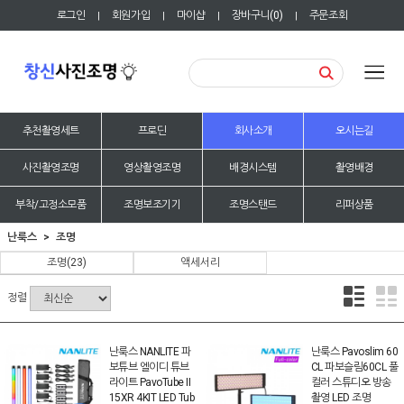
로그인
회원가입
마이샵
장바구니(
0
)
주문조회
|
|
|
|
추천촬영세트
프로딘
회사소개
오시는길
사진촬영조명
영상촬영조명
배경시스템
촬영배경
부착/고정소모품
조명보조기기
조명스탠드
리퍼상품
난룩스
조명
조명
(23)
액세서리
정렬
난룩스 NANLITE 파
난룩스 Pavoslim 60
보튜브 엘이디 튜브
CL 파보슬림60CL 풀
라이트 PavoTube II
컬러 스튜디오 방송
15XR 4KIT LED Tub
촬영 LED 조명