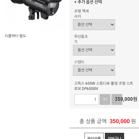
+ 추가 옵션 선택
조명 액세
서리
리플렉터 별도
무선동조
기
스탠드
고독스 600W 스튜디오 촬영 조명 스트
로보 DP600IIIV
350,000
원
+1
-1
350,000
총 상품 금액
원
관심상품
장바구니