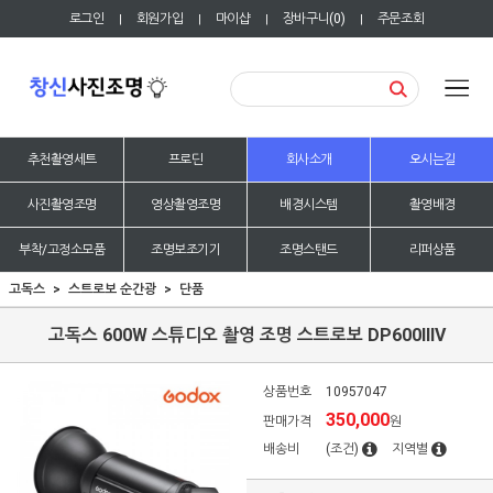
로그인
회원가입
마이샵
장바구니(
0
)
주문조회
|
|
|
|
추천촬영세트
프로딘
회사소개
오시는길
사진촬영조명
영상촬영조명
배경시스템
촬영배경
부착/고정소모품
조명보조기기
조명스탠드
리퍼상품
고독스
스트로보 순간광
단품
고독스 600W 스튜디오 촬영 조명 스트로보 DP600IIIV
상품번호
10957047
350,000
판매가격
원
배송비
(조건)
지역별