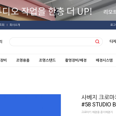
조회
회사소개
로그
디
리
장비
조명용품
조명스탠드
촬영장비/배경
배경시스템
사베지 크로마키 
#58 STUDIO 
크로마키 배경용 종이배경지