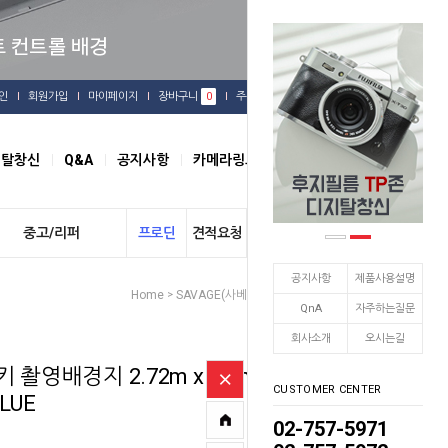
인
회원가입
마이페이지
장바구니
0
주문배송
관심상품
지탈창신
Q&A
공지사항
카메라링크
오시는길
중고/리퍼
프로딘
견적요청
개인결제
공지사항
제품사용설명
Home
SAVAGE(사베지)
종이 롤 배경지
>
>
QnA
자주하는질문
회사소개
오시는길
촬영배경지 2.72m x 11m
CUSTOMER CENTER
BLUE
02-757-5971