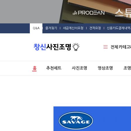
Q&A
즐겨찾기
세금계산서요청
견적요청
신용카드결제내역
전체 카테고
홈
추천세트
사진조명
영상조명
조명