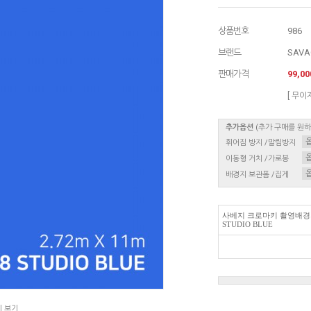
상품번호
986
브랜드
SAVA
판매가격
99,0
[ 무이
추가옵션
(추가 구매를 원
휘어짐 방지 /말림방지
이동형 거치 /가로봉
배경지 보관폼 /집게
사베지 크로마키 촬영배경지 2.
STUDIO BLUE
지 보기