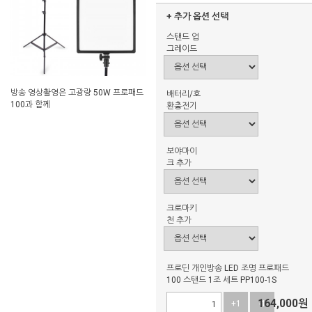
+ 추가 옵션 선택
스탠드 업
그레이드
방송 영상촬영은 고광량 50W 프로패드
배터리/호
100과 함께
환충전기
보야마이
크 추가
크로마키
천 추가
프로딘 개인방송 LED 조명 프로패드
100 스탠드 1조 세트 PP100-1S
164,000
원
+1
-1