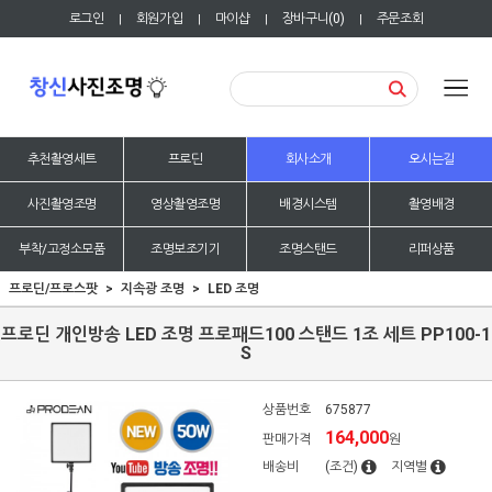
로그인
회원가입
마이샵
장바구니(
0
)
주문조회
|
|
|
|
추천촬영세트
프로딘
회사소개
오시는길
사진촬영조명
영상촬영조명
배경시스템
촬영배경
부착/고정소모품
조명보조기기
조명스탠드
리퍼상품
프로딘/프로스팟
지속광 조명
LED 조명
프로딘 개인방송 LED 조명 프로패드100 스탠드 1조 세트 PP100-1
S
상품번호
675877
164,000
판매가격
원
배송비
(조건)
지역별