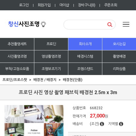
로그인
회원가입
마이샵
장바구니(
0
)
주문조회
|
|
|
|
추천촬영세트
프로딘
회사소개
오시는길
사진촬영조명
영상촬영조명
배경시스템
촬영배경
부착/고정소모품
조명보조기기
조명스탠드
리퍼상품
프로딘/프로스팟
배경천 / 배경지
배경천(단품)
프로딘 사진 영상 촬영 패브릭 배경천 2.5m x 3m
상품번호
668232
27,000
판매가격
원
배송비
(조건)
지역별