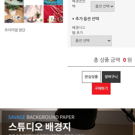
배경천선
택
+ 추가 옵션 선택
배경시스
프리미엄 원단
템 추가
0
총 상품 금액
원
관심상품
장바구니
구매하기