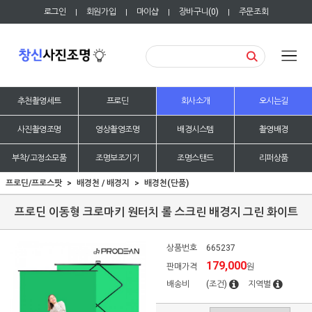
로그인
회원가입
마이샵
장바구니(
0
)
주문조회
|
|
|
|
추천촬영세트
프로딘
회사소개
오시는길
사진촬영조명
영상촬영조명
배경시스템
촬영배경
부착/고정소모품
조명보조기기
조명스탠드
리퍼상품
프로딘/프로스팟
배경천 / 배경지
배경천(단품)
프로딘 이동형 크로마키 원터치 롤 스크린 배경지 그린 화이트
상품번호
665237
179,000
판매가격
원
배송비
(조건)
지역별