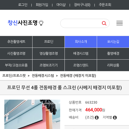
로그인
회원가입
마이샵
장바구니(
0
)
주문조회
|
|
|
|
추천촬영세트
프로딘
회사소개
오시는길
사진촬영조명
영상촬영조명
배경시스템
촬영배경
부착/고정소모품
조명보조기기
조명스탠드
리퍼상품
프로딘/프로스팟
전동배경시스템
전동배경 (배경지 미포함)
프로딘 무선 4롤 전동배경 롤 스크린 (사베지 배경지 미포함)
상품번호
663230
464,000
판매가격
원
배송비
(조건)
지역별