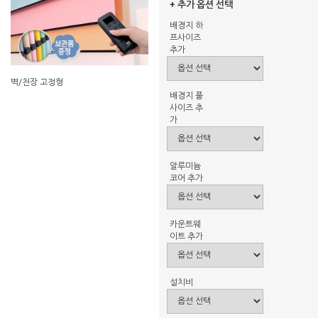
+ 추가 옵션 선택
배경지 하
프사이즈
추가
벽/천장 고정형
배경지 풀
사이즈 추
가
알루미늄
코어 추가
카운트웨
이트 추가
설치비