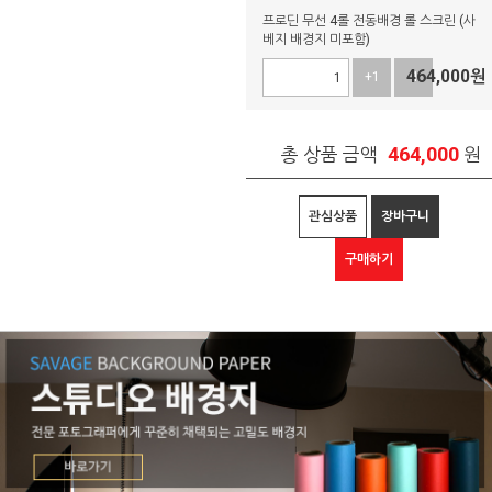
프로딘 무선 4롤 전동배경 롤 스크린 (사
베지 배경지 미포함)
464,000
원
+1
-1
464,000
총 상품 금액
원
관심상품
장바구니
구매하기