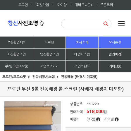
로그인
회원가입
마이샵
장바구니(
0
)
주문조회
|
|
|
|
추천촬영세트
프로딘
회사소개
오시는길
사진촬영조명
영상촬영조명
배경시스템
촬영배경
부착/고정소모품
조명보조기기
조명스탠드
리퍼상품
프로딘/프로스팟
전동배경시스템
전동배경 (배경지 미포함)
프로딘 무선 5롤 전동배경 롤 스크린 (사베지 배경지 미포함)
상품번호
663229
518,000
판매가격
원
배송비
(조건)
지역별