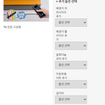
+ 추가 옵션 선택
배경지 하
프사이즈
추가
벽/천장 고정형
배경지 풀
사이즈 추
가
알루미늄
코어 추가
카운트웨
이트 추가
설치비