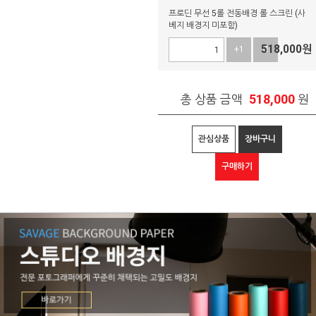
프로딘 무선 5롤 전동배경 롤 스크린 (사
베지 배경지 미포함)
518,000
원
+1
-1
518,000
총 상품 금액
원
관심상품
장바구니
구매하기