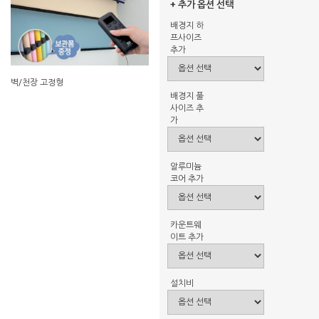
+ 추가 옵션 선택
배경지 하
프사이즈
추가
벽/천장 고정형
배경지 풀
사이즈 추
가
알루미늄
코어 추가
카운트웨
이트 추가
설치비