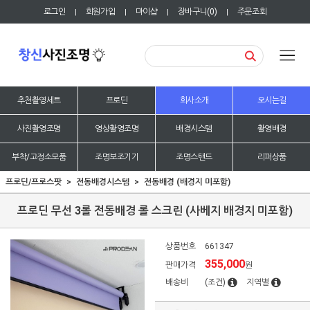
로그인
회원가입
마이샵
장바구니(
0
)
주문조회
|
|
|
|
추천촬영세트
프로딘
회사소개
오시는길
사진촬영조명
영상촬영조명
배경시스템
촬영배경
부착/고정소모품
조명보조기기
조명스탠드
리퍼상품
프로딘/프로스팟
전동배경시스템
전동배경 (배경지 미포함)
프로딘 무선 3롤 전동배경 롤 스크린 (사베지 배경지 미포함)
상품번호
661347
355,000
판매가격
원
배송비
(조건)
지역별