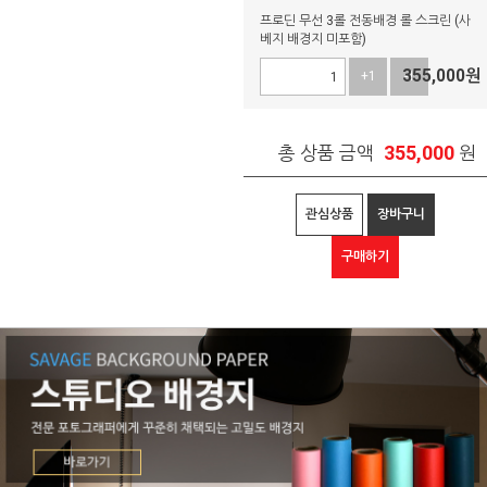
프로딘 무선 3롤 전동배경 롤 스크린 (사
베지 배경지 미포함)
355,000
원
+1
-1
355,000
총 상품 금액
원
관심상품
장바구니
구매하기