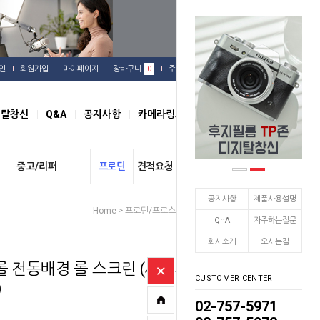
인
회원가입
마이페이지
장바구니
0
주문배송
관심상품
지탈창신
Q&A
공지사항
카메라링크
오시는길
중고/리퍼
프로딘
견적요청
개인결제
공지사항
제품사용설명
Home
프로딘/프로스팟
전동배경시스템
>
>
QnA
자주하는질문
회사소개
오시는길
롤 전동배경 롤 스크린 (사베지
CUSTOMER CENTER
)
02-757-5971