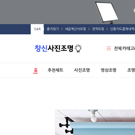
Q&A
즐겨찾기
세금계산서요청
견적요청
신용카드결제내역
전체 카테고
홈
추천세트
사진조명
영상조명
조명