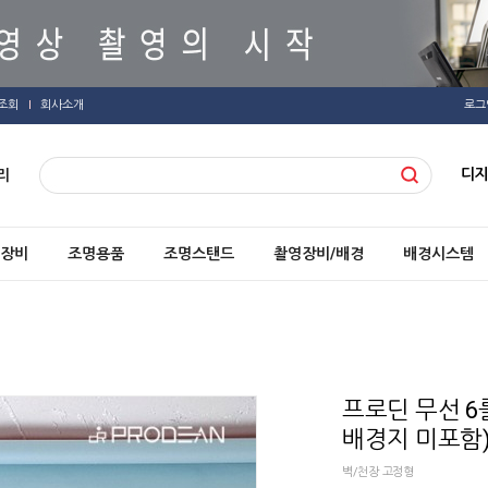
조회
회사소개
로그
디
리
장비
조명용품
조명스탠드
촬영장비/배경
배경시스템
프로딘 무선 6
배경지 미포함
벽/천장 고정형