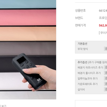
상품번호
6612
브랜드
프로
판매가격
562,
[ 무이
기본옵션
부착 방식
추가옵션
(추가 구매를 원
배경지 하프사이즈 추가
배경지 풀사이즈 추가
알루미늄코어 추가
카운트웨이트 추가
설치비
지 보기