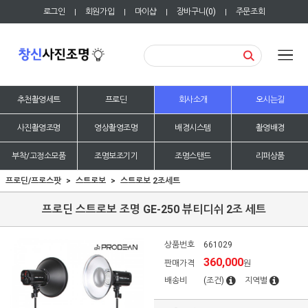
로그인
회원가입
마이샵
장바구니(
0
)
주문조회
|
|
|
|
추천촬영세트
프로딘
회사소개
오시는길
사진촬영조명
영상촬영조명
배경시스템
촬영배경
부착/고정소모품
조명보조기기
조명스탠드
리퍼상품
프로딘/프로스팟
스트로보
스트로보 2조세트
프로딘 스트로보 조명 GE-250 뷰티디쉬 2조 세트
상품번호
661029
360,000
판매가격
원
배송비
(조건)
지역별