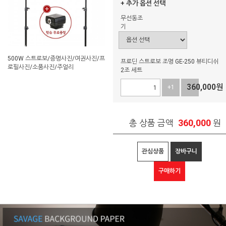
+ 추가 옵션 선택
무선동조
기
500W 스트로보/증명사진/여권사진/프
프로딘 스트로보 조명 GE-250 뷰티디쉬
로필사진/소품사진/주얼리
2조 세트
360,000
원
+1
-1
360,000
총 상품 금액
원
관심상품
장바구니
구매하기