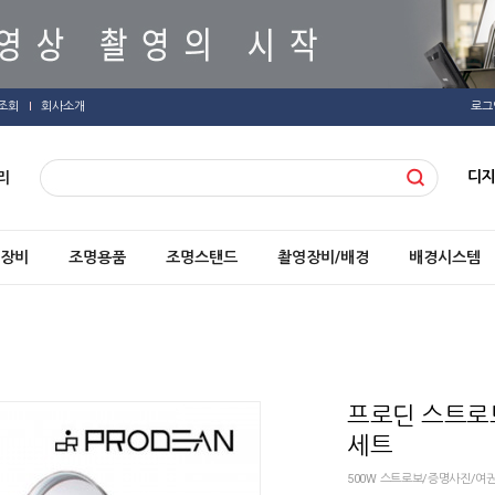
조회
회사소개
로그
디
리
장비
조명용품
조명스탠드
촬영장비/배경
배경시스템
프로딘 스트로보
세트
500W 스트로보/증명사진/