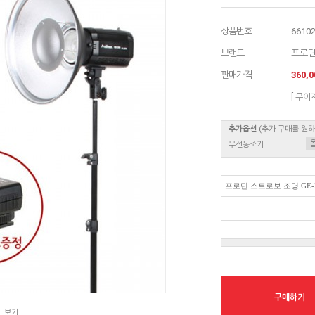
상품번호
6610
브랜드
프로
판매가격
360,
[ 무이
추가옵션
(추가 구매를 원
무선동조기
프로딘 스트로보 조명 GE-
구매하기
지 보기