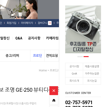
인
회원가입
마이페이지
장바구니
0
주문배송
관심상품
지탈창신
Q&A
공지사항
카메라링크
오시는길
중고/리퍼
프로딘
견적요청
개인결제
공지사항
제품사용설명
Home
프로딘/프로스팟
스트로보
>
>
QnA
자주하는질문
회사소개
오시는길
 조명 GE-250 뷰티디쉬 2조
CUSTOMER CENTER
02-757-5971
여권사진/프로필사진/소품사진/주얼리