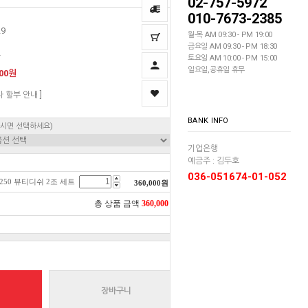
02-757-5972
010-7673-2385
29
월-목 AM 09:30 - PM 19:00
금요일 AM 09:30 - PM 18:30
딘
토요일 AM 10:00 - PM 15:00
일요일,공휴일 휴무
000원
자 할부 안내 ]
BANK INFO
하시면 선택하세요)
기업은행
예금주 : 김두호
036-051674-01-052
250 뷰티디쉬 2조 세트
360,000
원
총 상품 금액
360,000
원
장바구니