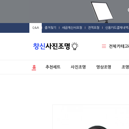
Q&A
즐겨찾기
세금계산서요청
견적요청
신용카드결제내역
전체 카테고
홈
추천세트
사진조명
영상조명
조명