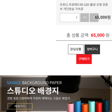
프로딘 프로패드30 LED 촬영 조명 유튜
브 개인방송 지속광
65,000
원
+1
-1
65,000
총 상품 금액
원
관심상품
장바구니
구매하기