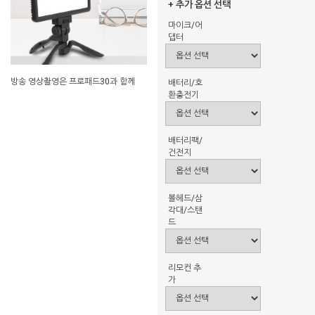
+ 추가 옵션 선택
마이크/어
댑터
방송 영상촬영은 프로패드30과 함께
배터리/호
환충전기
배터리팩/
건전지
볼헤드/삼
각대/스탠
드
리모컨 추
가