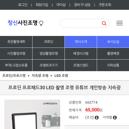
로그인
회원가입
마이샵
장바구니(
0
)
주문조회
|
|
|
|
추천촬영세트
프로딘
회사소개
오시는길
사진촬영조명
영상촬영조명
배경시스템
촬영배경
부착/고정소모품
조명보조기기
조명스탠드
리퍼상품
프로딘/프로스팟
지속광 조명
LED 조명
프로딘 프로패드30 LED 촬영 조명 유튜브 개인방송 지속광
상품번호
660774
65,000
판매가격
원
배송비
(조건)
지역별