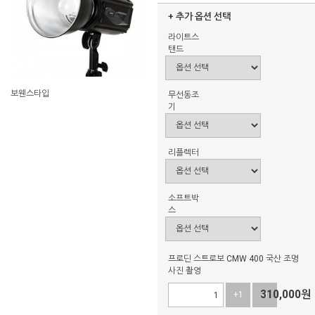
+ 추가 옵션 선택
라이트스
탠드
보웬스타입
무선동조
기
리플렉터
소프트박
스
프로딘 스트로보 CMW 400 국산 조명
사진 촬영
310,000
원
+1
-1