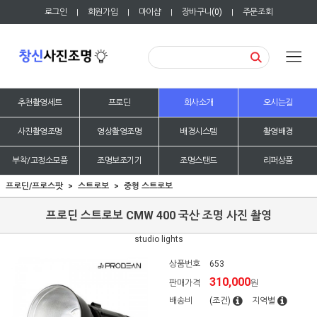
로그인
회원가입
마이샵
장바구니(
0
)
주문조회
|
|
|
|
추천촬영세트
프로딘
회사소개
오시는길
사진촬영조명
영상촬영조명
배경시스템
촬영배경
부착/고정소모품
조명보조기기
조명스탠드
리퍼상품
프로딘/프로스팟
스트로보
중형 스트로보
프로딘 스트로보 CMW 400 국산 조명 사진 촬영
studio lights
상품번호
653
310,000
판매가격
원
배송비
(조건)
지역별