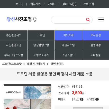
로그인
회원가입
마이샵
장바구니(
0
)
주문조회
|
|
|
|
추천촬영세트
프로딘
회사소개
오시는길
사진촬영조명
영상촬영조명
배경시스템
촬영배경
부착/고정소모품
조명보조기기
조명스탠드
리퍼상품
프로딘/프로스팟
배경천 / 배경지
양면 배경지
프로딘 제품 촬영용 양면 배경지 사진 제품 소품
상품번호
639162
3,500
판매가격
원
배송비
(조건)
지역별