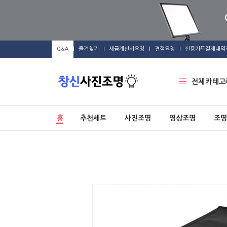
Q&A
즐겨찾기
세금계산서요청
견적요청
신용카드결제내역
전체 카테고
홈
추천세트
사진조명
영상조명
조명