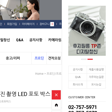
인
회원가입
마이페이지
장바구니
0
주문배송
관심상품
지탈창신
Q&A
공지사항
카메라링크
오시는길
중고/리퍼
프로딘
견적요청
개인결제
공지사항
제품사용설명
Home
프로딘/프로스팟
미니스튜디오
>
>
QnA
자주하는질문
회사소개
오시는길
진 촬영 LED 포토 박스
CUSTOMER CENTER
ED포토박스
02-757-5971