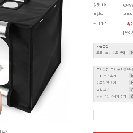
상품번호
6349
브랜드
프로
판매가격
118,
[ 무이
기본옵션
포토박스 사이즈 선택
추가옵션
(추가 구매를 원
LED 램프 추가
아크릴 판 추가
접착 고무
광량 조절 조광기 추가
지 보기