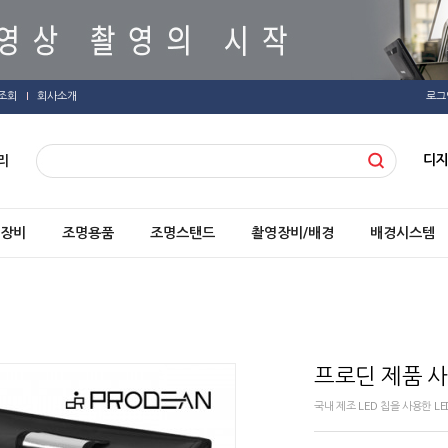
조회
회사소개
로그
디
리
장비
조명용품
조명스탠드
촬영장비/배경
배경시스템
프로딘 제품 사
국내 제조 LED 칩을 사용한 L