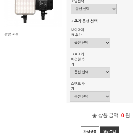
조명선택
+ 추가 옵션 선택
보야마이
광량 조절
크 추가
크로마키
배경천 추
가
스탠드 추
가
0
총 상품 금액
원
관심상품
장바구니