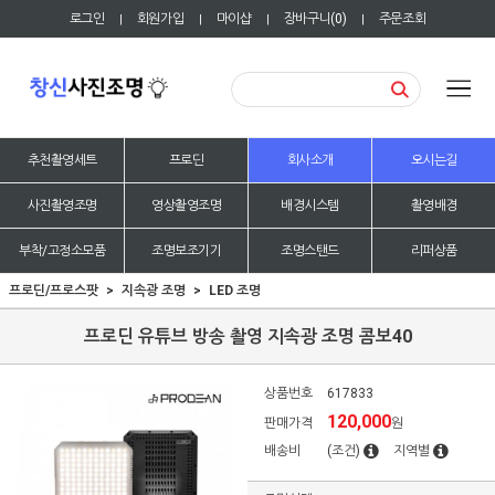
로그인
회원가입
마이샵
장바구니(
0
)
주문조회
|
|
|
|
추천촬영세트
프로딘
회사소개
오시는길
사진촬영조명
영상촬영조명
배경시스템
촬영배경
부착/고정소모품
조명보조기기
조명스탠드
리퍼상품
프로딘/프로스팟
지속광 조명
LED 조명
프로딘 유튜브 방송 촬영 지속광 조명 콤보40
상품번호
617833
120,000
판매가격
원
배송비
(조건)
지역별