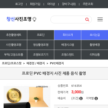
로그인
회원가입
마이샵
장바구니(
0
)
주문조회
|
|
|
|
추천촬영세트
프로딘
회사소개
오시는길
사진촬영조명
영상촬영조명
배경시스템
촬영배경
부착/고정소모품
조명보조기기
조명스탠드
리퍼상품
프로딘/프로스팟
배경천 / 배경지
PVC배경지
프로딘 PVC 배경지 사진 제품 음식 촬영
상품번호
616354
3,000
판매가격
원
배송비
(조건)
지역별