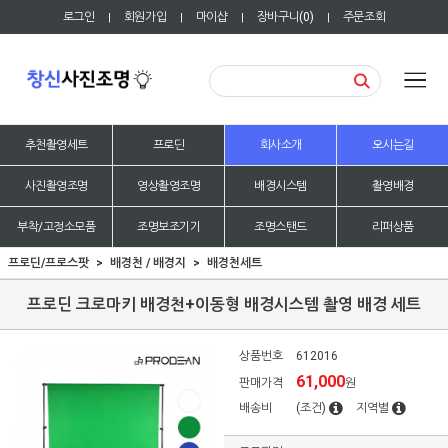
로그인
회원가입
마이샵
장바구니(
0
)
주문조회
|
|
|
|
추천촬영세트
프로딘
회사소개
오시는길
사진촬영조명
영상촬영조명
배경시스템
촬영배경
부착/고정소모품
조명보조기기
조명스탠드
리퍼상품
프로딘/프로스팟
배경천 / 배경지
배경천세트
프로딘 크로마키 배경천+이동형 배경시스템 촬영 배경 세트
상품번호
612016
61,000
판매가격
원
배송비
(조건)
지역별