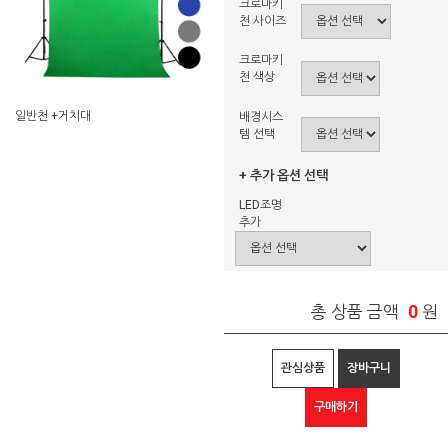
크로마키
천 사이즈
크로마키
천 색상
일반천 +거치대
배경시스
템 선택
+ 추가 옵션 선택
LED조명
추가
0
총 상품 금액
원
관심상품
장바구니
구매하기