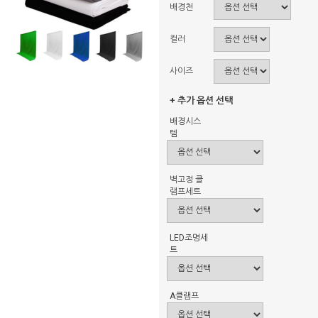
배경천
컬러
사이즈
+ 추가 옵션 선택
배경시스
템
벽고정 클
램프세트
LED조명세
트
A클램프