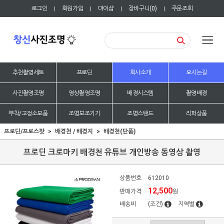
로그인
회원가입
마이샵
장바구니(
0
)
주문조회
|
|
|
|
추천촬영세트
프로딘
회사소개
오시는길
사진촬영조명
영상촬영조명
배경시스템
촬영배경
부착/고정소모품
조명보조기기
조명스탠드
리퍼상품
프로딘/프로스팟
배경천 / 배경지
배경천(단품)
프로딘 크로마키 배경천 유튜브 개인방송 동영상 촬영
상품번호
612010
12,500
판매가격
원
배송비
(조건)
지역별