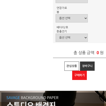
연장가로
봉
배터리/호
환충전기
0
총 상품 금액
원
관심상품
장바구니
구매하기