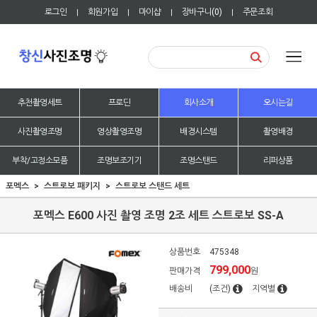
로그인
회원가입
마이샵
장바구니(
0
)
주문조회
|
|
|
|
추천촬영세트
프로딘
회사소개
오시는길
사진촬영조명
영상촬영조명
배경시스템
촬영배경
부착/고정소모품
조명보조기기
조명스탠드
리퍼상품
포멕스
스트로보 패키지
스트로보 스탠드 세트
포멕스 E600 사진 촬영 조명 2조 세트 스트로보 SS-A
상품번호
475348
799,000
판매가격
원
배송비
(조건)
지역별