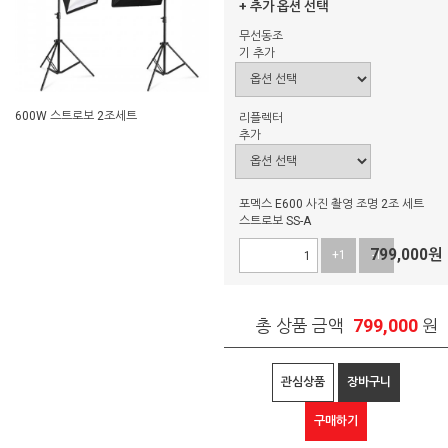
+ 추가 옵션 선택
무선동조
기 추가
600W 스트로보 2조세트
리플렉터
추가
포멕스 E600 사진 촬영 조명 2조 세트
스트로보 SS-A
799,000
원
+1
-1
799,000
총 상품 금액
원
관심상품
장바구니
구매하기