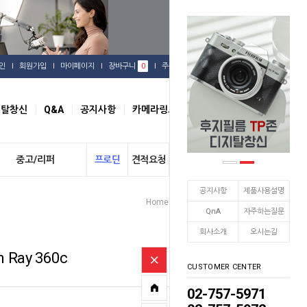
인
회원가입
마이페이지
장바구니
0
주문배송
관심상품
지탈창신
Q&A
공지사항
카메라링크
오시는길
중고/리퍼
프로딘
견적요청
개인결제
공지사항
제품사용설명
Home
어퓨쳐
LED조명
>
>
QnA
자주하는질문
회사소개
오시는길
 Ray 360c
CUSTOMER CENTER
02-757-5971