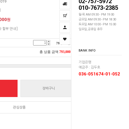
02-757-5972
1019
010-7673-2385
쳐
월-목 AM 09:30 - PM 19:00
000
원
금요일 AM 09:30 - PM 18:30
토요일 AM 10:00 - PM 15:00
자 할부 안내 ]
일요일,공휴일 휴무
793,000
원
BANK INFO
총 상품 금액
793,000
원
기업은행
예금주 : 김두호
036-051674-01-052
장바구니
관심상품