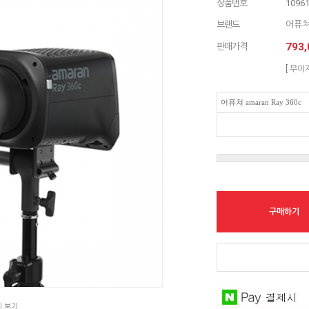
상품번호
1096
브랜드
어퓨
793,
판매가격
[ 무이
어퓨쳐 amaran Ray 360c
구매하기
지 보기