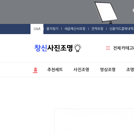
Q&A
즐겨찾기
세금계산서요청
견적요청
신용카드결제내역
전체 카테고
홈
추천세트
사진조명
영상조명
조명