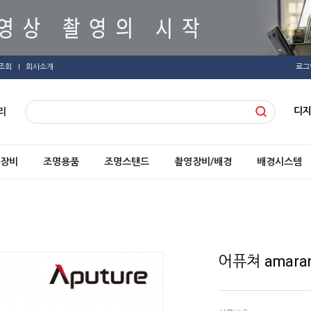
조회
회사소개
로그
디
리
장비
조명용품
조명스탠드
촬영장비/배경
배경시스템
어퓨쳐 amaran