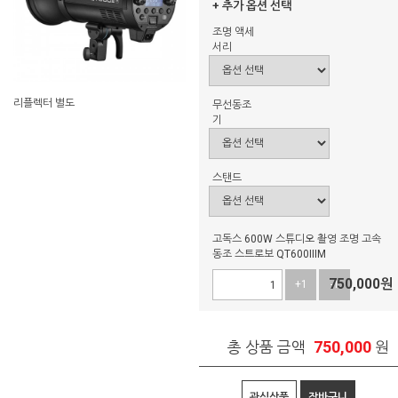
+ 추가 옵션 선택
조명 액세
서리
리플렉터 별도
무선동조
기
스탠드
고독스 600W 스튜디오 촬영 조명 고속
동조 스트로보 QT600IIIM
750,000
원
+1
-1
750,000
총 상품 금액
원
관심상품
장바구니