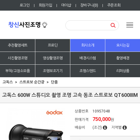
로그인
회원가입
마이샵
장바구니(
0
)
주문조회
|
|
|
|
추천촬영세트
프로딘
회사소개
오시는길
사진촬영조명
영상촬영조명
배경시스템
촬영배경
부착/고정소모품
조명보조기기
조명스탠드
리퍼상품
고독스
스트로보 순간광
단품
고독스 600W 스튜디오 촬영 조명 고속 동조 스트로보 QT600IIIM
상품번호
10957048
750,000
판매가격
원
배송비
(조건)
지역별