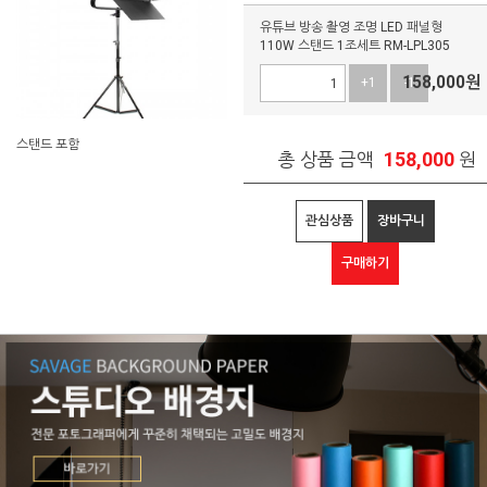
유튜브 방송 촬영 조명 LED 패널형
110W 스탠드 1조세트 RM-LPL305
158,000
원
+1
-1
스탠드 포함
158,000
총 상품 금액
원
관심상품
장바구니
구매하기