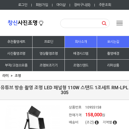
로그인
회원가입
마이샵
장바구니(
0
)
주문조회
|
|
|
|
추천촬영세트
프로딘
회사소개
오시는길
사진촬영조명
영상촬영조명
배경시스템
촬영배경
부착/고정소모품
조명보조기기
조명스탠드
리퍼상품
라미
조명
유튜브 방송 촬영 조명 LED 패널형 110W 스탠드 1조세트 RM-LPL
305
상품번호
10955158
158,000
판매가격
원
배송비
(조건)
지역별