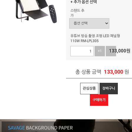
+ 추가 옵션 선택
스탠드 추
가
유튜브 방송 촬영 조명 LED 패널형
110W RM-LPL305
133,000
원
+1
-1
133,000
총 상품 금액
원
관심상품
장바구니
구매하기