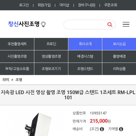
로그인
회원가입
마이샵
장바구니(
0
)
주문조회
|
|
|
|
추천촬영세트
프로딘
회사소개
오시는길
사진촬영조명
영상촬영조명
배경시스템
촬영배경
부착/고정소모품
조명보조기기
조명스탠드
리퍼상품
라미
조명
지속광 LED 사진 영상 촬영 조명 150W급 스탠드 1조세트 RM-LPL
101
상품번호
10955147
215,000
판매가격
원
배송비
(조건)
지역별