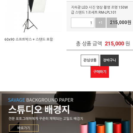
지속광 LED 사진 영상 촬영 조명 150W
급 스탠드 1조세트 RM-LPL101
215,000
원
+1
-1
60x90 소프트박스 + 스탠드 포함
215,000
총 상품 금액
원
관심상품
장바구니
구매하기