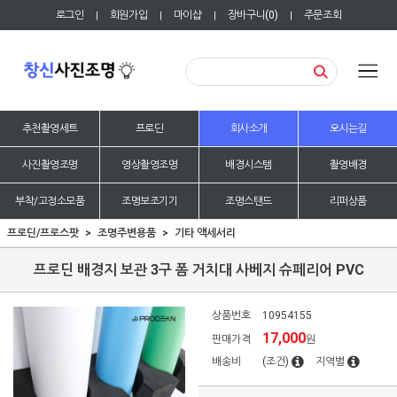
로그인
회원가입
마이샵
장바구니(
0
)
주문조회
|
|
|
|
추천촬영세트
프로딘
회사소개
오시는길
사진촬영조명
영상촬영조명
배경시스템
촬영배경
부착/고정소모품
조명보조기기
조명스탠드
리퍼상품
프로딘/프로스팟
조명주변용품
기타 액세서리
프로딘 배경지 보관 3구 폼 거치대 사베지 슈페리어 PVC
상품번호
10954155
17,000
판매가격
원
배송비
(조건)
지역별