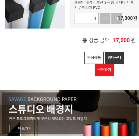
프로딘 배경지 보관 3구 폼 거치대 사베
지 슈페리어 PVC
17,000
원
+1
-1
17,000
총 상품 금액
원
관심상품
장바구니
구매하기