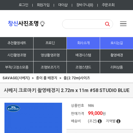
로그인
회원가입
마이샵
장바구니(
0
)
주문조회
|
|
|
|
추천촬영세트
프로딘
회사소개
오시는길
사진촬영조명
영상촬영조명
배경시스템
촬영배경
부착/고정소모품
조명보조기기
조명스탠드
리퍼상품
SAVAGE(사베지)
종이 롤 배경지
풀(2.72m)사이즈
사베지 크로마키 촬영배경지 2.72m x 11m #58 STUDIO BLUE
상품번호
986
99,000
판매가격
원
배송비
(조건)
지역별