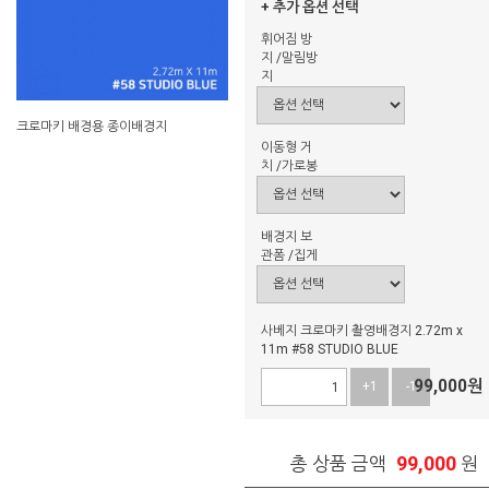
+ 추가 옵션 선택
휘어짐 방
지 /말림방
지
크로마키 배경용 종이배경지
이동형 거
치 /가로봉
배경지 보
관폼 /집게
사베지 크로마키 촬영배경지 2.72m x
11m #58 STUDIO BLUE
99,000
원
+1
-1
99,000
총 상품 금액
원