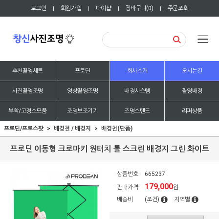
로그인
회원가입
마이샵
장바구니(
0
)
주문조회
|
|
|
|
추천촬영세트
프로딘
회사소개
오시는길
사진촬영조명
영상촬영조명
배경시스템
촬영배경
부착/고정소모품
조명보조기기
조명스탠드
리퍼상품
프로딘/프로스팟
배경천 / 배경지
배경천(단품)
프로딘 이동형 크로마키 원터치 롤 스크린 배경지 그린 화이트
상품번호
665237
179,000
판매가격
원
배송비
(조건)
지역별