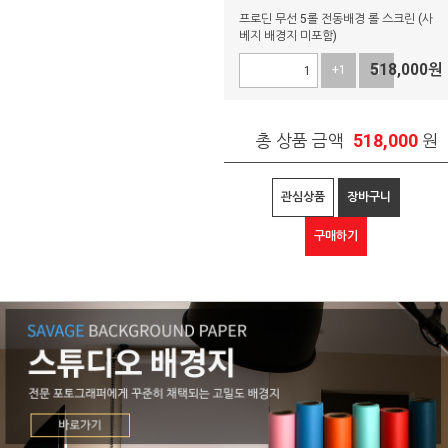
프로딘 무선 5롤 전동배경 롤 스크린 (사
베지 배경지 미포함)
518,000
원
+1
-1
518,000
총 상품 금액
원
관심상품
장바구니
구매하기