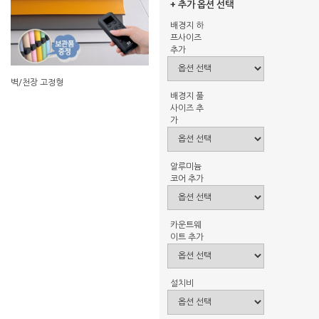
+ 추가 옵션 선택
배경지 하
프사이즈
추가
벽/천장 고정형
배경지 풀
사이즈 추
가
알루미늄
코어 추가
카운트웨
이트 추가
설치비