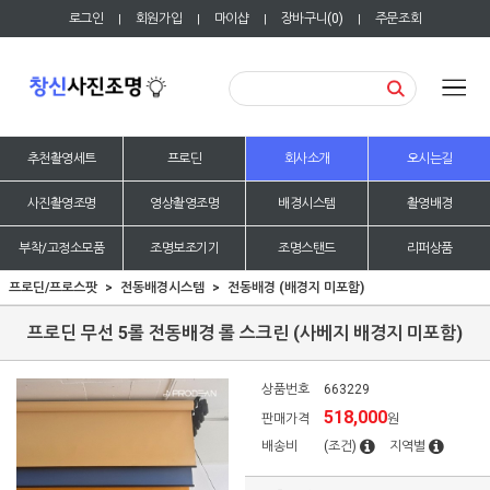
로그인
회원가입
마이샵
장바구니(
0
)
주문조회
|
|
|
|
추천촬영세트
프로딘
회사소개
오시는길
사진촬영조명
영상촬영조명
배경시스템
촬영배경
부착/고정소모품
조명보조기기
조명스탠드
리퍼상품
프로딘/프로스팟
전동배경시스템
전동배경 (배경지 미포함)
프로딘 무선 5롤 전동배경 롤 스크린 (사베지 배경지 미포함)
상품번호
663229
518,000
판매가격
원
배송비
(조건)
지역별