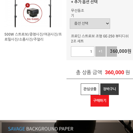
+ 추가 옵션 선택
무선동조
기
500W 스트로보/증명사진/여권사진/프
프로딘 스트로보 조명 GE-250 뷰티디쉬
로필사진/소품사진/주얼리
2조 세트
360,000
원
+1
-1
360,000
총 상품 금액
원
관심상품
장바구니
구매하기