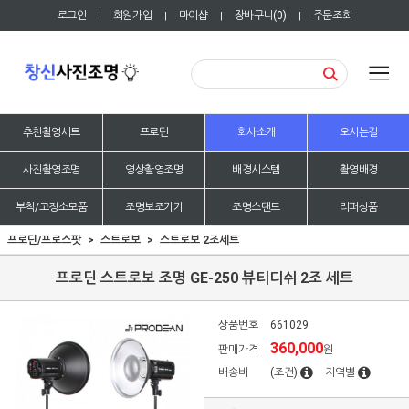
로그인
회원가입
마이샵
장바구니(
0
)
주문조회
|
|
|
|
추천촬영세트
프로딘
회사소개
오시는길
사진촬영조명
영상촬영조명
배경시스템
촬영배경
부착/고정소모품
조명보조기기
조명스탠드
리퍼상품
프로딘/프로스팟
스트로보
스트로보 2조세트
프로딘 스트로보 조명 GE-250 뷰티디쉬 2조 세트
상품번호
661029
360,000
판매가격
원
배송비
(조건)
지역별