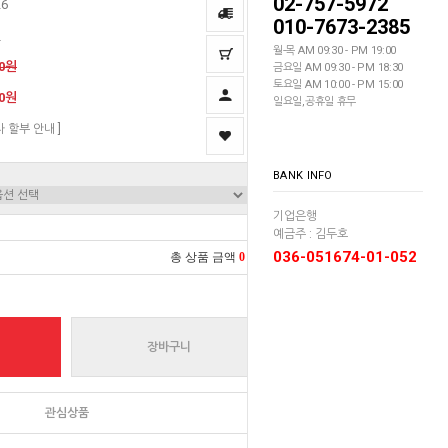
02-757-5972
26
010-7673-2385
딘
월-목 AM 09:30 - PM 19:00
00원
금요일 AM 09:30 - PM 18:30
토요일 AM 10:00 - PM 15:00
00원
일요일,공휴일 휴무
자 할부 안내 ]
BANK INFO
기업은행
예금주 : 김두호
036-051674-01-052
총 상품 금액
0
원
장바구니
관심상품