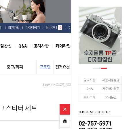
인
회원가입
마이페이지
장바구니
0
주문배송
관심상품
지탈창신
Q&A
공지사항
카메라링크
오시는길
중고/리퍼
프로딘
견적요청
개인결제
공지사항
제품사용설명
Home
프로딘/프로스팟
지속광 조명
>
>
QnA
자주하는질문
회사소개
오시는길
그 스타터 세트
CUSTOMER CENTER
02-757-5971