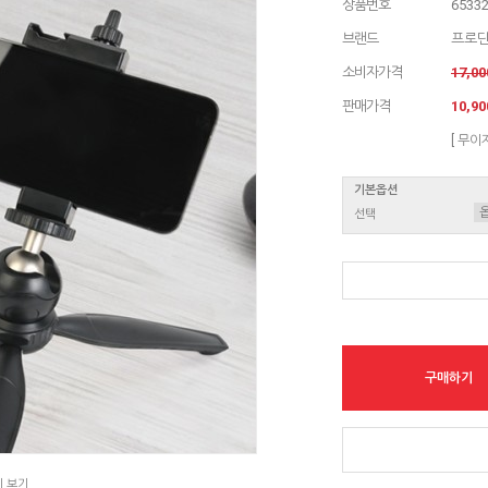
상품번호
6533
브랜드
프로
소비자가격
17,0
판매가격
10,9
[ 무이
기본옵션
선택
구매하기
지 보기