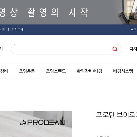
조회
회사소개
로그
디
리
장비
조명용품
조명스탠드
촬영장비/배경
배경시스템
프로딘 브이로