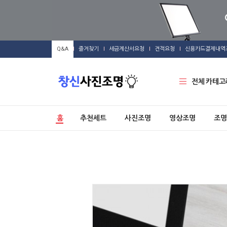
Q&A
즐겨찾기
세금계산서요청
견적요청
신용카드결제내역
전체 카테고
홈
추천세트
사진조명
영상조명
조명