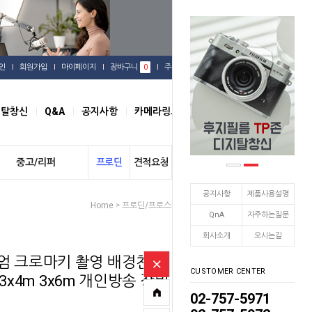
인
회원가입
마이페이지
장바구니
0
주문배송
관심상품
지탈창신
Q&A
공지사항
카메라링크
오시는길
중고/리퍼
프로딘
견적요청
개인결제
공지사항
제품사용설명
Home
프로딘/프로스팟
배경천 / 배경지
>
>
QnA
자주하는질문
회사소개
오시는길
엄 크로마키 촬영 배경천
CUSTOMER CENTER
m 3x4m 3x6m 개인방송 장비
02-757-5971