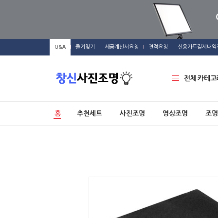
Q&A
즐겨찾기
세금계산서요청
견적요청
신용카드결제내역
전체 카테고
홈
추천세트
사진조명
영상조명
조명