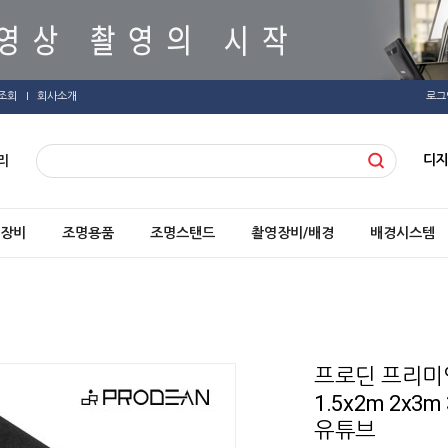
조회
회사소개
로그
디
리
장비
조명용품
조명스탠드
촬영장비/배경
배경시스템
프로딘 프리미
1.5x2m 2x3
유튜브