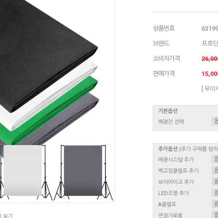
상품번호
6319
브랜드
프로
소비자가격
26,0
판매가격
15,0
[ 무이
기본옵션
배경천 선택
추가옵션
(추가 구매를 원
배경시스템 추가
벽고정클램프 추가
보야마이크 추가
LED조명 추가
A클램프
연장가로봉
지 보기