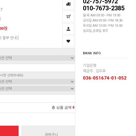
02-757-5972
010-7673-2385
27
월-목 AM 09:30 - PM 19:00
지
금요일 AM 09:30 - PM 18:30
토요일 AM 10:00 - PM 15:00
000원
일요일,공휴일 휴무
자 할부 안내 ]
BANK INFO
기업은행
예금주 : 김두호
하시면 선택하세요)
036-051674-01-052
총 상품 금액
0
원
장바구니