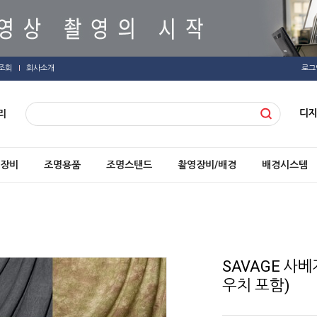
조회
회사소개
로그
디
리
장비
조명용품
조명스탠드
촬영장비/배경
배경시스템
SAVAGE 사
우치 포함)