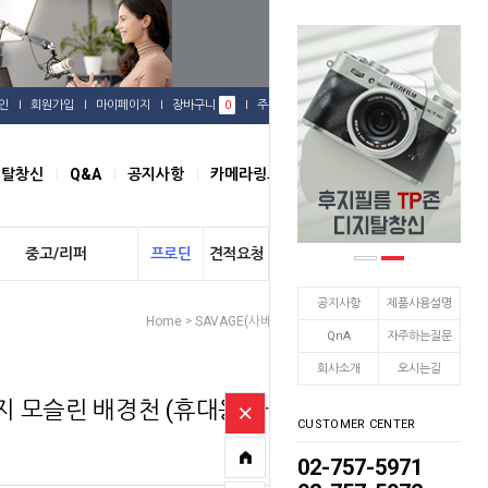
인
회원가입
마이페이지
장바구니
0
주문배송
관심상품
지탈창신
Q&A
공지사항
카메라링크
오시는길
중고/리퍼
프로딘
견적요청
개인결제
공지사항
제품사용설명
Home
SAVAGE(사베지)
모슬린 배경천
>
>
QnA
자주하는질문
회사소개
오시는길
베지 모슬린 배경천 (휴대용 파
CUSTOMER CENTER
02-757-5971