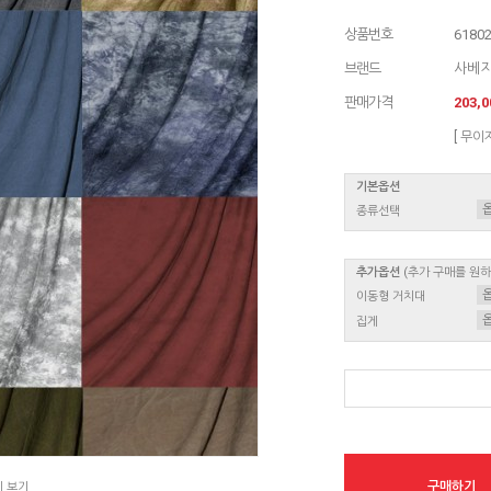
상품번호
6180
브랜드
사베
판매가격
203,
[ 무이
기본옵션
종류선택
추가옵션
(추가 구매를 원
이동형 거치대
집게
구매하기
지 보기