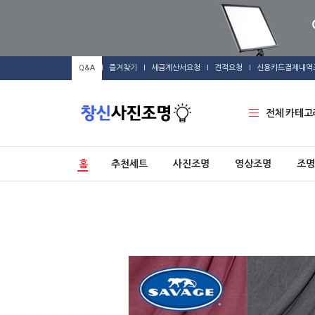
Q&A
즐겨찾기
세금계산서요청
견적요청
신용카드결제내역
전체 카테고
홈
추천세트
사진조명
영상조명
조명