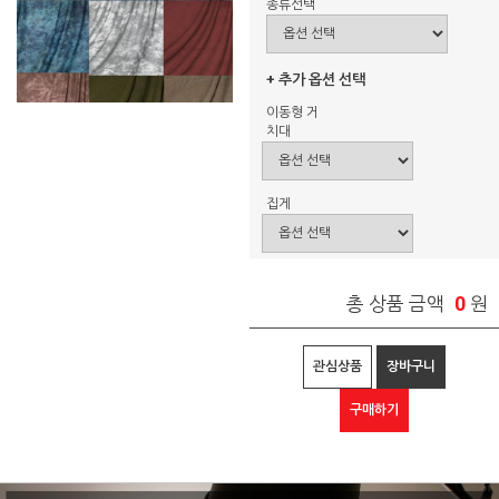
종류선택
+ 추가 옵션 선택
이동형 거
치대
집게
0
총 상품 금액
원
관심상품
장바구니
구매하기