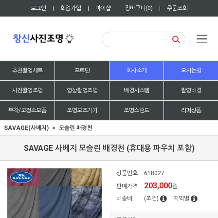
로그인
회원가입
마이샵
장바구니(
0
)
주문조회
|
|
|
|
추천촬영세트
프로딘
회사소개
오시는길
사진촬영조명
영상촬영조명
배경시스템
촬영배경
부착/고정소모품
조명보조기기
조명스탠드
리퍼상품
SAVAGE(사베지)
모슬린 배경천
SAVAGE 사베지 모슬린 배경천 (휴대용 파우치 포함)
상품번호
618027
203,000
판매가격
원
배송비
(조건)
지역별