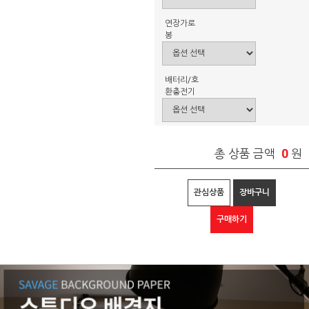
연장가로
봉
배터리/호
환충전기
0
총 상품 금액
원
관심상품
장바구니
구매하기