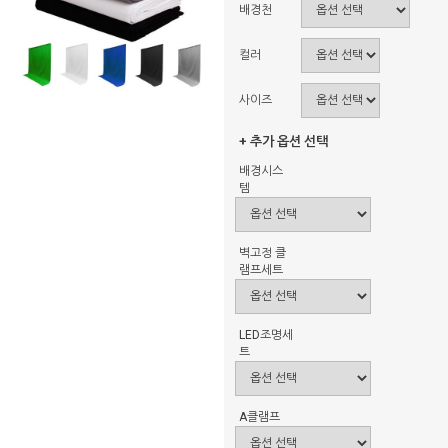
배경천
컬러
사이즈
+ 추가 옵션 선택
배경시스
템
벽고정 클
램프세트
LED조명세
트
A클램프