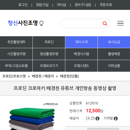
로그인
회원가입
마이샵
장바구니(
0
)
주문조회
|
|
|
|
추천촬영세트
프로딘
회사소개
오시는길
사진촬영조명
영상촬영조명
배경시스템
촬영배경
부착/고정소모품
조명보조기기
조명스탠드
리퍼상품
프로딘/프로스팟
배경천 / 배경지
배경천(단품)
프로딘 크로마키 배경천 유튜브 개인방송 동영상 촬영
상품번호
612010
12,500
판매가격
원
배송비
(조건)
지역별