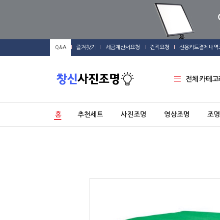
Q&A
즐겨찾기
세금계산서요청
견적요청
신용카드결제내역
전체 카테고
홈
추천세트
사진조명
영상조명
조명