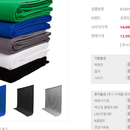
상품번호
6120
브랜드
프로
소비자가격
13,5
판매가격
12,5
[ 무이
기본옵션
배경천
컬러
사이즈
추가옵션
(추가 구매를 원
배경시스템
벽고정 클램프세트
LED조명세트
A클램프
연장가로봉
지 보기