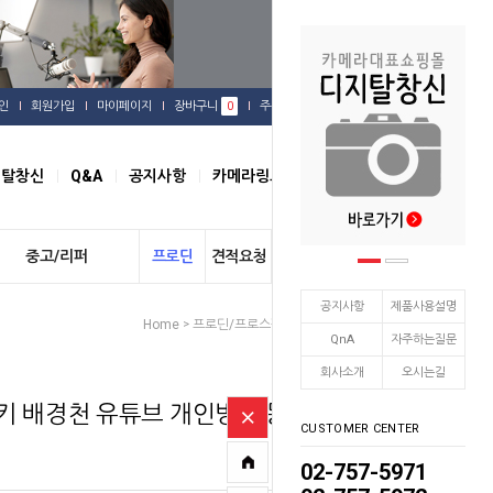
인
회원가입
마이페이지
장바구니
0
주문배송
관심상품
지탈창신
Q&A
공지사항
카메라링크
오시는길
중고/리퍼
프로딘
견적요청
개인결제
공지사항
제품사용설명
Home
프로딘/프로스팟
배경천 / 배경지
>
>
QnA
자주하는질문
회사소개
오시는길
키 배경천 유튜브 개인방송 동
CUSTOMER CENTER
02-757-5971