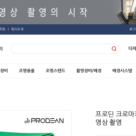
조회
회사소개
로그
디
리
장비
조명용품
조명스탠드
촬영장비/배경
배경시스템
프로딘 크로마
영상 촬영