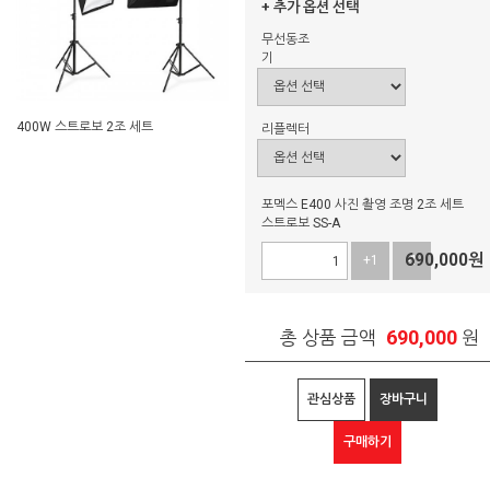
+ 추가 옵션 선택
무선동조
기
400W 스트로보 2조 세트
리플렉터
포멕스 E400 사진 촬영 조명 2조 세트
스트로보 SS-A
690,000
원
+1
-1
690,000
총 상품 금액
원
관심상품
장바구니
구매하기