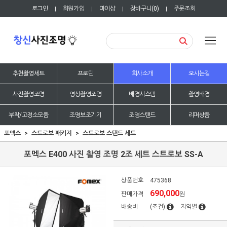
로그인
회원가입
마이샵
장바구니(
0
)
주문조회
|
|
|
|
추천촬영세트
프로딘
회사소개
오시는길
사진촬영조명
영상촬영조명
배경시스템
촬영배경
부착/고정소모품
조명보조기기
조명스탠드
리퍼상품
포멕스
스트로보 패키지
스트로보 스탠드 세트
포멕스 E400 사진 촬영 조명 2조 세트 스트로보 SS-A
상품번호
475368
690,000
판매가격
원
배송비
(조건)
지역별