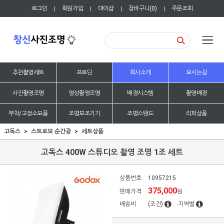
로그인
회원가입
마이샵
장바구니(
0
)
주문조회
|
|
|
|
추천촬영세트
프로딘
회사소개
오시는길
사진촬영조명
영상촬영조명
배경시스템
촬영배경
부착/고정소모품
조명보조기기
조명스탠드
리퍼상품
고독스
스트로보 순간광
세트상품
고독스 400W 스튜디오 촬영 조명 1조 세트
상품번호
10957215
375,000
판매가격
원
배송비
(조건)
지역별