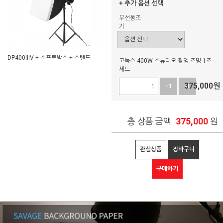
+ 추가 옵션 선택
무선동조
기
DP400IIIV + 소프트박스 + 스탠드
고독스 400W 스튜디오 촬영 조명 1조
세트
375,000
원
+1
-1
375,000
총 상품 금액
원
관심상품
장바구니
구매하기