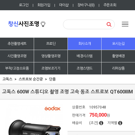
로그인
회원가입
마이샵
장바구니(
0
)
주문조회
|
|
|
|
추천촬영세트
프로딘
회사소개
오시는길
사진촬영조명
영상촬영조명
배경시스템
촬영배경
부착/고정소모품
조명보조기기
조명스탠드
리퍼상품
고독스
스트로보 순간광
단품
고독스 600W 스튜디오 촬영 조명 고속 동조 스트로보 QT600IIIM
상품번호
10957048
750,000
판매가격
원
배송비
(조건)
지역별