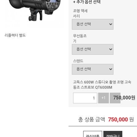
+ 추가 옵션 선택
조명 액세
서리
리플렉터 별도
무선동조
기
스탠드
고독스 600W 스튜디오 촬영 조명 고속
동조 스트로보 QT600IIIM
750,000
원
+1
-1
750,000
총 상품 금액
원
관심상품
장바구니