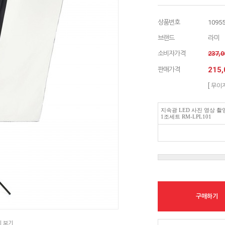
상품번호
1095
브랜드
라미
소비자가격
237,
215,
판매가격
[ 무이
지속광 LED 사진 영상 촬
1조세트 RM-LPL101
구매하기
지 보기