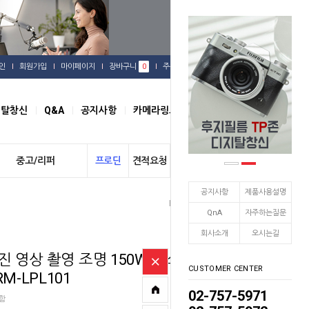
인
회원가입
마이페이지
장바구니
0
주문배송
관심상품
지탈창신
Q&A
공지사항
카메라링크
오시는길
중고/리퍼
프로딘
견적요청
개인결제
공지사항
제품사용설명
Home
라미
조명
>
>
QnA
자주하는질문
회사소개
오시는길
진 영상 촬영 조명 150W급 스
CUSTOMER CENTER
M-LPL101
02-757-5971
포함