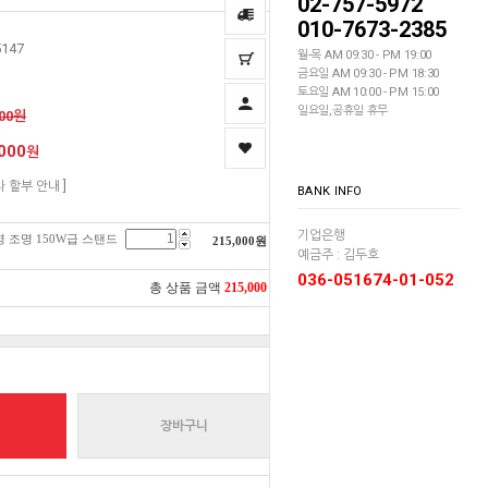
02-757-5972
010-7673-2385
5147
월-목 AM 09:30 - PM 19:00
금요일 AM 09:30 - PM 18:30
토요일 AM 10:00 - PM 15:00
일요일,공휴일 휴무
000원
000
원
자 할부 안내 ]
BANK INFO
기업은행
영 조명 150W급 스탠드
215,000
원
예금주 : 김두호
036-051674-01-052
총 상품 금액
215,000
원
장바구니