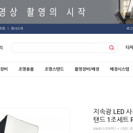
조회
회사소개
로그
디
리
장비
조명용품
조명스탠드
촬영장비/배경
배경시스템
지속광 LED 사
탠드 1조세트 R
60x90 소프트박스 + 스탠드 