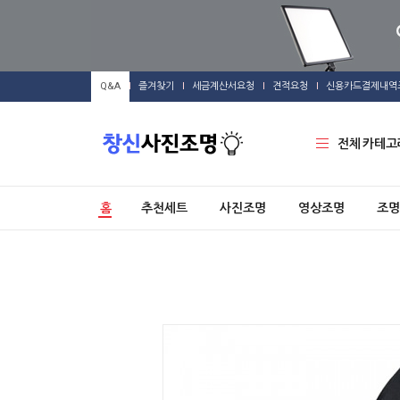
Q&A
즐겨찾기
세금계산서요청
견적요청
신용카드결제내역
전체 카테고
홈
추천세트
사진조명
영상조명
조명